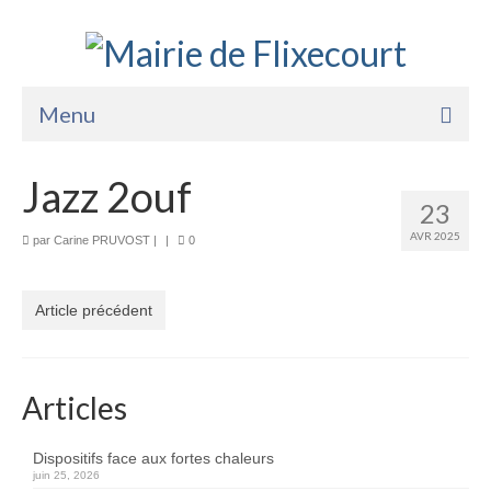
Menu
Accueil
Jazz 2ouf
23
La Mairie
AVR 2025
par
Carine PRUVOST
|
|
0
Vie Pratique
Services
Article précédent
Enfance Jeunesse
Sports Loisirs et Culture
Articles
Dispositifs face aux fortes chaleurs
juin 25, 2026