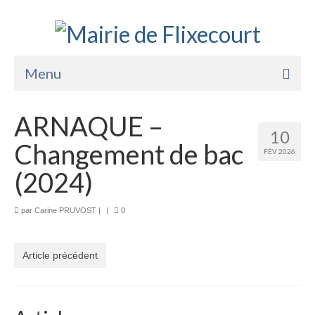
Menu
Accueil
ARNAQUE –
10
La Mairie
Changement de bac
FÉV 2026
Vie Pratique
(2024)
Services
par
Carine PRUVOST
|
|
0
Enfance Jeunesse
Sports Loisirs et Culture
Article précédent