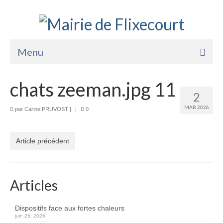
Menu
Accueil
chats zeeman.jpg 11
2
La Mairie
MAR 2026
par
Carine PRUVOST
|
|
0
Vie Pratique
Services
Article précédent
Enfance Jeunesse
Sports Loisirs et Culture
Articles
Dispositifs face aux fortes chaleurs
juin 25, 2026